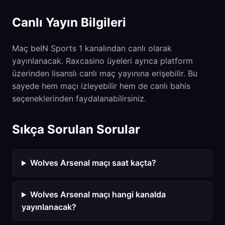
Canlı Yayın Bilgileri
Maç beIN Sports 1 kanalından canlı olarak
yayınlanacak. Raxcasino üyeleri ayrıca platform
üzerinden lisanslı canlı maç yayınına erişebilir. Bu
sayede hem maçı izleyebilir hem de canlı bahis
seçeneklerinden faydalanabilirsiniz.
Sıkça Sorulan Sorular
Wolves Arsenal maçı saat kaçta?
Wolves Arsenal maçı hangi kanalda
yayınlanacak?