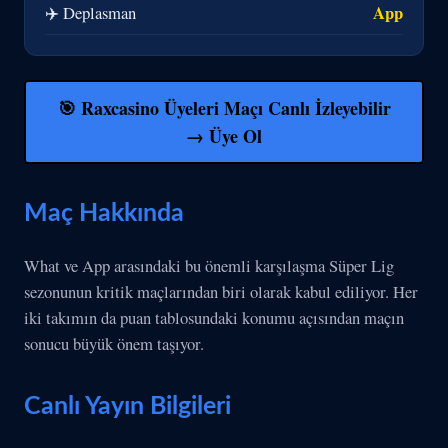
App
✈️ Deplasman
🎯 Raxcasino Üyeleri Maçı Canlı İzleyebilir
→ Üye Ol
Maç Hakkında
What ve App arasındaki bu önemli karşılaşma Süper Lig
sezonunun kritik maçlarından biri olarak kabul ediliyor. Her
iki takımın da puan tablosundaki konumu açısından maçın
sonucu büyük önem taşıyor.
Canlı Yayın Bilgileri