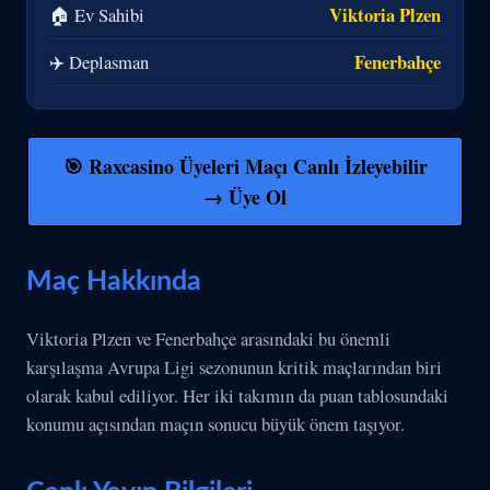
Viktoria Plzen
🏠 Ev Sahibi
Fenerbahçe
✈️ Deplasman
🎯 Raxcasino Üyeleri Maçı Canlı İzleyebilir
→ Üye Ol
Maç Hakkında
Viktoria Plzen ve Fenerbahçe arasındaki bu önemli
karşılaşma Avrupa Ligi sezonunun kritik maçlarından biri
olarak kabul ediliyor. Her iki takımın da puan tablosundaki
konumu açısından maçın sonucu büyük önem taşıyor.