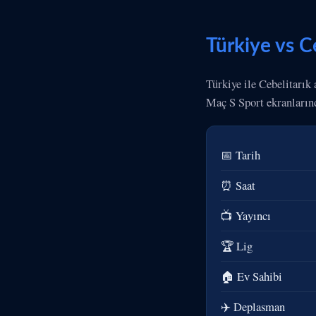
Türkiye vs C
Türkiye ile Cebelitarı
Maç S Sport ekranlarınd
📅 Tarih
⏰ Saat
📺 Yayıncı
🏆 Lig
🏠 Ev Sahibi
✈️ Deplasman