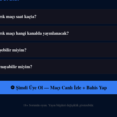
rık maçı saat kaçta?
rık maçı hangi kanalda yayınlanacak?
eyebilir miyim?
ynayabilir miyim?
⚽ Şimdi Üye Ol — Maçı Canlı İzle + Bahis Yap
18+ Sorumlu oyun. Yayın bilgileri değişiklik gösterebilir.