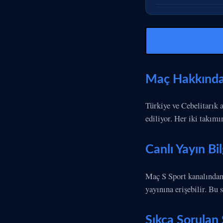
Maç Hakkınd
Türkiye ve Cebelitarık 
ediliyor. Her iki takım
Canlı Yayın Bil
Maç S Sport kanalından 
yayınına erişebilir. Bu 
Sıkça Sorulan 