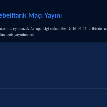
ebelitarık Maçı Yayını
2026-04-11
k arasında oynanacak Avrupa Ligi mücadelesi
tarihinde sa
an canlı yayınlanacak.