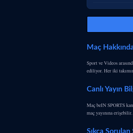
Maç Hakkınd
Sport ve Videos arasınd
ediliyor. Her iki takım
Canlı Yayın Bil
Maç beIN SPORTS kanalın
maç yayınına erişebilir
Sıkça Sorulan 