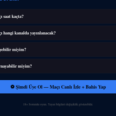
ı saat kaçta?
ı hangi kanalda yayınlanacak?
eyebilir miyim?
ynayabilir miyim?
⚽ Şimdi Üye Ol — Maçı Canlı İzle + Bahis Yap
18+ Sorumlu oyun. Yayın bilgileri değişiklik gösterebilir.