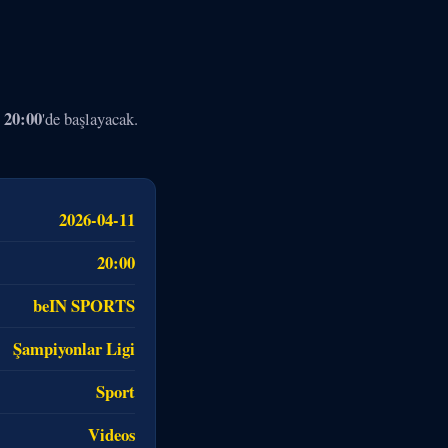
20:00
t
'de başlayacak.
2026-04-11
20:00
beIN SPORTS
Şampiyonlar Ligi
Sport
Videos