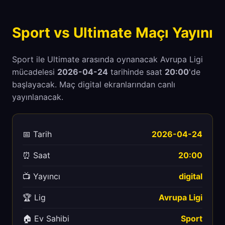
Sport vs Ultimate Maçı Yayını
Sport ile Ultimate arasında oynanacak Avrupa Ligi
mücadelesi
2026-04-24
tarihinde saat
20:00
'de
başlayacak. Maç digital ekranlarından canlı
yayınlanacak.
📅 Tarih
2026-04-24
⏰ Saat
20:00
📺 Yayıncı
digital
🏆 Lig
Avrupa Ligi
🏠 Ev Sahibi
Sport