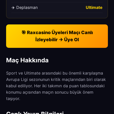
✈️ Deplasman
Ultimate
🎯 Raxcasino Üyeleri Maçı Canlı
İzleyebilir → Üye Ol
Maç Hakkında
Sport ve Ultimate arasındaki bu önemli karşılaşma
Avrupa Ligi sezonunun kritik maçlarından biri olarak
kabul ediliyor. Her iki takımın da puan tablosundaki
konumu açısından maçın sonucu büyük önem
taşıyor.