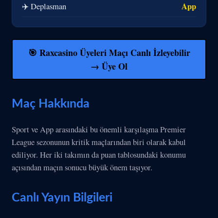
App
✈️ Deplasman
🎯 Raxcasino Üyeleri Maçı Canlı İzleyebilir
→ Üye Ol
Maç Hakkında
Sport ve App arasındaki bu önemli karşılaşma Premier
League sezonunun kritik maçlarından biri olarak kabul
ediliyor. Her iki takımın da puan tablosundaki konumu
açısından maçın sonucu büyük önem taşıyor.
Canlı Yayın Bilgileri