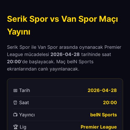
Serik Spor vs Van Spor Maçı
Yayını
Serik Spor ile Van Spor arasında oynanacak Premier
League mücadelesi
2026-04-28
tarihinde saat
20:00
'de başlayacak. Maç beIN Sports
ekranlarından canlı yayınlanacak.
📅 Tarih
2026-04-28
⏰ Saat
20:00
📺 Yayıncı
beIN Sports
🏆 Lig
Premier League