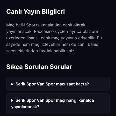
Canlı Yayın Bilgileri
Maç beIN Sports kanalından canlı olarak
yayınlanacak. Raxcasino üyeleri ayrıca platform
üzerinden lisanslı canlı maç yayınına erişebilir. Bu
sayede hem maçı izleyebilir hem de canlı bahis
seçeneklerinden faydalanabilirsiniz.
Sıkça Sorulan Sorular
Serik Spor Van Spor maçı saat kaçta?
Serik Spor Van Spor maçı hangi kanalda
yayınlanacak?