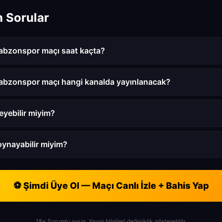
n Sorular
bzonspor maçı saat kaçta?
bzonspor maçı hangi kanalda yayınlanacak?
leyebilir miyim?
oynayabilir miyim?
⚽ Şimdi Üye Ol — Maçı Canlı İzle + Bahis Yap
18+ Sorumlu oyun. Yayın bilgileri değişiklik gösterebilir.