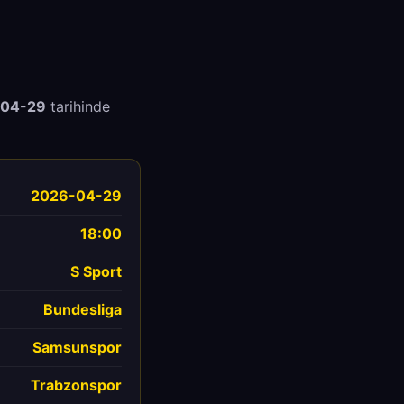
-04-29
tarihinde
2026-04-29
18:00
S Sport
Bundesliga
Samsunspor
Trabzonspor