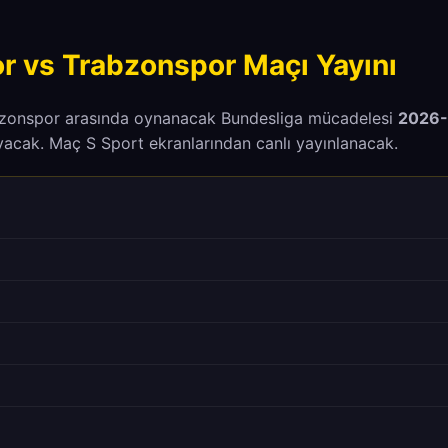
 vs Trabzonspor Maçı Yayını
bzonspor arasında oynanacak Bundesliga mücadelesi
2026
yacak. Maç S Sport ekranlarından canlı yayınlanacak.