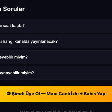
n Sorular
ı saat kaçta?
ı hangi kanalda yayınlanacak?
leyebilir miyim?
oynayabilir miyim?
⚽ Şimdi Üye Ol — Maçı Canlı İzle + Bahis Yap
18+ Sorumlu oyun. Yayın bilgileri değişiklik gösterebilir.