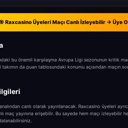
🎯 Raxcasino Üyeleri Maçı Canlı İzleyebilir → Üye O
a
daki bu önemli karşılaşma Avrupa Ligi sezonunun kritik maç
 iki takımın da puan tablosundaki konumu açısından maçın 
lgileri
nalından canlı olarak yayınlanacak. Raxcasino üyeleri ayrı
nlı maç yayınına erişebilir. Bu sayede hem maçı izleyebilir h
lanabilirsiniz.