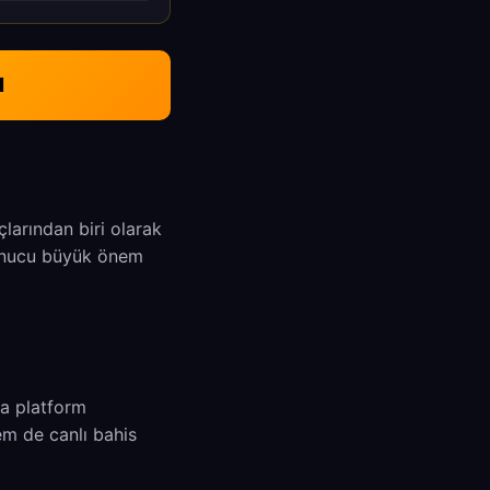
l
larından biri olarak
sonucu büyük önem
ca platform
em de canlı bahis