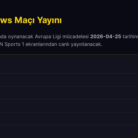
ews Maçı Yayını
ında oynanacak Avrupa Ligi mücadelesi
2026-04-25
tarihi
 Sports 1 ekranlarından canlı yayınlanacak.