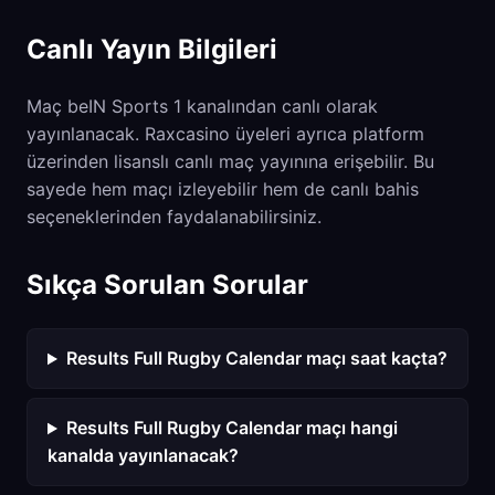
Canlı Yayın Bilgileri
Maç beIN Sports 1 kanalından canlı olarak
yayınlanacak. Raxcasino üyeleri ayrıca platform
üzerinden lisanslı canlı maç yayınına erişebilir. Bu
sayede hem maçı izleyebilir hem de canlı bahis
seçeneklerinden faydalanabilirsiniz.
Sıkça Sorulan Sorular
Results Full Rugby Calendar maçı saat kaçta?
Results Full Rugby Calendar maçı hangi
kanalda yayınlanacak?