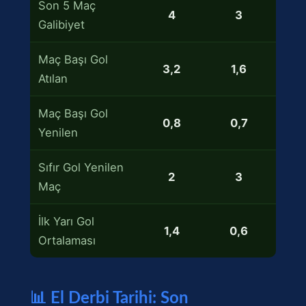
Son 5 Maç
4
3
Galibiyet
Maç Başı Gol
3,2
1,6
Atılan
Maç Başı Gol
0,8
0,7
Yenilen
Sıfır Gol Yenilen
2
3
Maç
İlk Yarı Gol
1,4
0,6
Ortalaması
📊 El Derbi Tarihi: Son