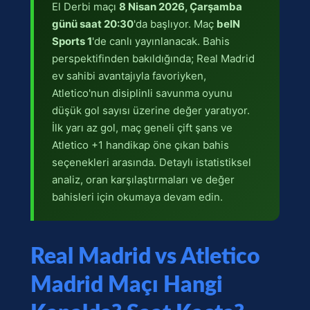
El Derbi maçı
8 Nisan 2026, Çarşamba
günü saat 20:30
'da başlıyor. Maç
beIN
Sports 1
'de canlı yayınlanacak. Bahis
perspektifinden bakıldığında; Real Madrid
ev sahibi avantajıyla favoriyken,
Atletico'nun disiplinli savunma oyunu
düşük gol sayısı üzerine değer yaratıyor.
İlk yarı az gol, maç geneli çift şans ve
Atletico +1 handikap öne çıkan bahis
seçenekleri arasında. Detaylı istatistiksel
analiz, oran karşılaştırmaları ve değer
bahisleri için okumaya devam edin.
Real Madrid vs Atletico
Madrid Maçı Hangi