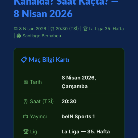
Kanalda? Saat Kaçta? —
8 Nisan 2026
📅 8 Nisan 2026 | ⏰ 20:30 (TSİ) | 🏆 La Liga 35. Hafta
| 🏟️ Santiago Bernabeu
📋 Maç Bilgi Kartı
8 Nisan 2026,
📅 Tarih
Çarşamba
⏰ Saat (TSİ)
20:30
📺 Yayıncı
beIN Sports 1
🏆 Lig
La Liga — 35. Hafta