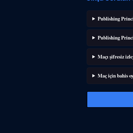
Publishing Princ
Publishing Princ
Maçı şifresiz izl
Maç için bahis o