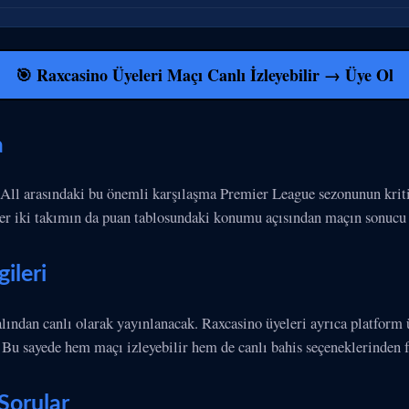
🎯 Raxcasino Üyeleri Maçı Canlı İzleyebilir → Üye Ol
a
 All arasındaki bu önemli karşılaşma Premier League sezonunun krit
Her iki takımın da puan tablosundaki konumu açısından maçın sonucu
gileri
ından canlı olarak yayınlanacak. Raxcasino üyeleri ayrıca platform ü
. Bu sayede hem maçı izleyebilir hem de canlı bahis seçeneklerinden f
Sorular