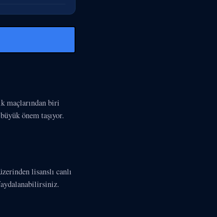
ik maçlarından biri
 büyük önem taşıyor.
zerinden lisanslı canlı
aydalanabilirsiniz.