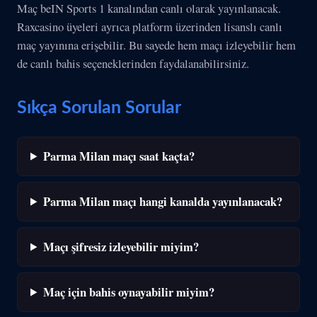
Maç beIN Sports 1 kanalından canlı olarak yayınlanacak.
Raxcasino üyeleri ayrıca platform üzerinden lisanslı canlı
maç yayınına erişebilir. Bu sayede hem maçı izleyebilir hem
de canlı bahis seçeneklerinden faydalanabilirsiniz.
Sıkça Sorulan Sorular
Parma Milan maçı saat kaçta?
Parma Milan maçı hangi kanalda yayınlanacak?
Maçı şifresiz izleyebilir miyim?
Maç için bahis oynayabilir miyim?