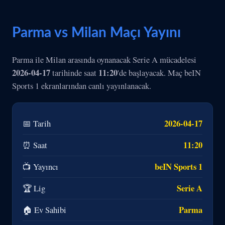
Parma vs Milan Maçı Yayını
Parma ile Milan arasında oynanacak Serie A mücadelesi
2026-04-17
11:20
tarihinde saat
'de başlayacak. Maç beIN
Sports 1 ekranlarından canlı yayınlanacak.
2026-04-17
📅 Tarih
11:20
⏰ Saat
beIN Sports 1
📺 Yayıncı
Serie A
🏆 Lig
Parma
🏠 Ev Sahibi