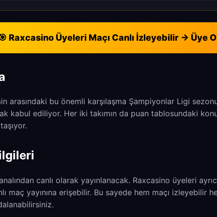
🎯 Raxcasino Üyeleri Maçı Canlı İzleyebilir → Üye O
a
in arasındaki bu önemli karşılaşma Şampiyonlar Ligi sezonu
rak kabul ediliyor. Her iki takımın da puan tablosundaki ko
aşıyor.
lgileri
nalından canlı olarak yayınlanacak. Raxcasino üyeleri ayrı
nlı maç yayınına erişebilir. Bu sayede hem maçı izleyebilir h
lanabilirsiniz.