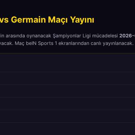
 vs Germain Maçı Yayını
main arasında oynanacak Şampiyonlar Ligi mücadelesi
2026-
yacak. Maç beIN Sports 1 ekranlarından canlı yayınlanacak.