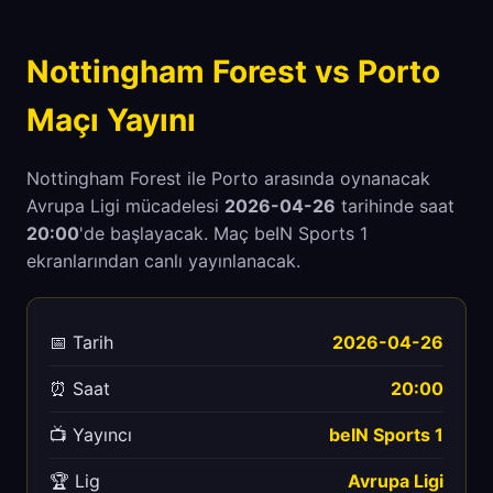
Nottingham Forest vs Porto
Maçı Yayını
Nottingham Forest ile Porto arasında oynanacak
Avrupa Ligi mücadelesi
2026-04-26
tarihinde saat
20:00
'de başlayacak. Maç beIN Sports 1
ekranlarından canlı yayınlanacak.
📅 Tarih
2026-04-26
⏰ Saat
20:00
📺 Yayıncı
beIN Sports 1
🏆 Lig
Avrupa Ligi