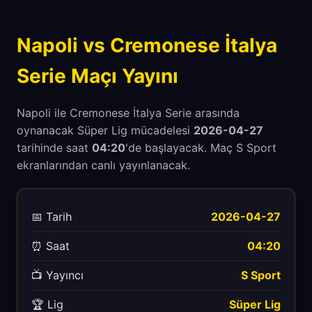
Napoli vs Cremonese İtalya
Serie Maçı Yayını
Napoli ile Cremonese İtalya Serie arasında
oynanacak Süper Lig mücadelesi
2026-04-27
tarihinde saat
04:20
'de başlayacak. Maç S Sport
ekranlarından canlı yayınlanacak.
📅 Tarih
2026-04-27
⏰ Saat
04:20
📺 Yayıncı
S Sport
🏆 Lig
Süper Lig