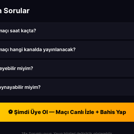
n Sorular
maçı saat kaçta?
maçı hangi kanalda yayınlanacak?
leyebilir miyim?
oynayabilir miyim?
⚽ Şimdi Üye Ol — Maçı Canlı İzle + Bahis Yap
18+ Sorumlu oyun. Yayın bilgileri değişiklik gösterebilir.