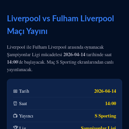
Liverpool vs Fulham Liverpool
Maçı Yayını
Liverpool ile Fulham Liverpool arasında oynanacak
2026-04-14
Şampiyonlar Ligi mücadelesi
tarihinde saat
14:00
'de başlayacak. Maç S Sporting ekranlarından canlı
yayınlanacak.
2026-04-14
📅 Tarih
14:00
⏰ Saat
S Sporting
📺 Yayıncı
Şampiyonlar Ligi
🏆 Lig