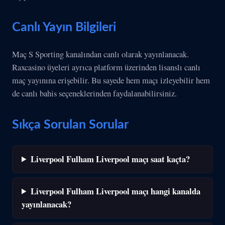
Canlı Yayın Bilgileri
Maç S Sporting kanalından canlı olarak yayınlanacak.
Raxcasino üyeleri ayrıca platform üzerinden lisanslı canlı
maç yayınına erişebilir. Bu sayede hem maçı izleyebilir hem
de canlı bahis seçeneklerinden faydalanabilirsiniz.
Sıkça Sorulan Sorular
Liverpool Fulham Liverpool maçı saat kaçta?
Liverpool Fulham Liverpool maçı hangi kanalda
yayınlanacak?