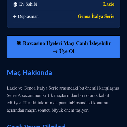
Lazio
🏠 Ev Sahibi
Genoa İtalya Serie
✈️ Deplasman
🎯 Raxcasino Üyeleri Maçı Canlı İzleyebilir
→ Üye Ol
Maç Hakkında
Lazio ve Genoa İtalya Serie arasındaki bu önemli karşılaşma
Serie A sezonunun kritik maçlarından biri olarak kabul
ediliyor. Her iki takımın da puan tablosundaki konumu
açısından maçın sonucu büyük önem taşıyor.