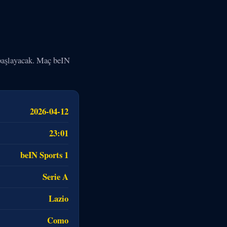
başlayacak. Maç beIN
2026-04-12
23:01
beIN Sports 1
Serie A
Lazio
Como