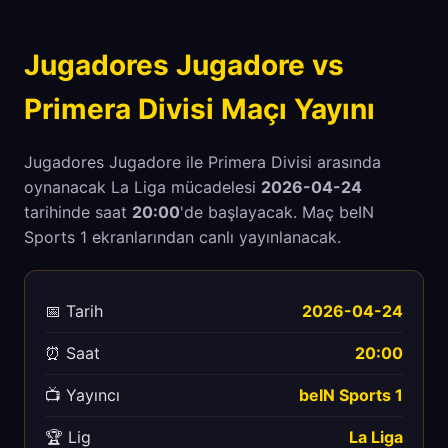
Jugadores Jugadore vs
Primera Divisi Maçı Yayını
Jugadores Jugadore ile Primera Divisi arasında
oynanacak La Liga mücadelesi
2026-04-24
tarihinde saat
20:00
'de başlayacak. Maç beIN
Sports 1 ekranlarından canlı yayınlanacak.
📅 Tarih
2026-04-24
⏰ Saat
20:00
📺 Yayıncı
beIN Sports 1
🏆 Lig
La Liga