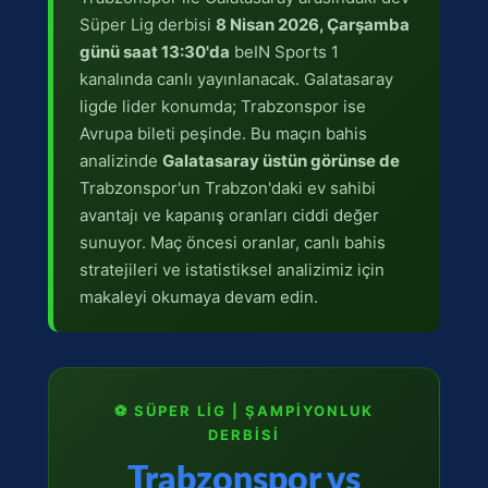
Süper Lig derbisi
8 Nisan 2026, Çarşamba
günü saat 13:30'da
beIN Sports 1
kanalında canlı yayınlanacak. Galatasaray
ligde lider konumda; Trabzonspor ise
Avrupa bileti peşinde. Bu maçın bahis
analizinde
Galatasaray üstün görünse de
Trabzonspor'un Trabzon'daki ev sahibi
avantajı ve kapanış oranları ciddi değer
sunuyor. Maç öncesi oranlar, canlı bahis
stratejileri ve istatistiksel analizimiz için
makaleyi okumaya devam edin.
⚽ SÜPER LIG | ŞAMPIYONLUK
DERBISI
Trabzonspor vs