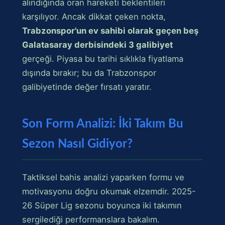
alındığında oran hareketi beklentileri
karşılıyor. Ancak dikkat çeken nokta,
Trabzonspor'un ev sahibi olarak geçen beş
Galatasaray derbisindeki 3 galibiyet
gerçeği. Piyasa bu tarihi sıklıkla fiyatlama
dışında bırakır; bu da Trabzonspor
galibiyetinde değer fırsatı yaratır.
Son Form Analizi: İki Takım Bu
Sezon Nasıl Gidiyor?
Taktiksel bahis analizi yaparken formu ve
motivasyonu doğru okumak elzemdir. 2025-
26 Süper Lig sezonu boyunca iki takımın
sergilediği performanslara bakalım.