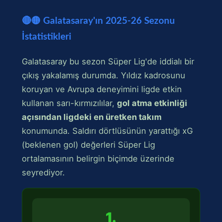
🔴🟡 Galatasaray'ın 2025-26 Sezonu
İstatistikleri
Galatasaray bu sezon Süper Lig'de iddialı bir
çıkış yakalamış durumda. Yıldız kadrosunu
koruyan ve Avrupa deneyimini ligde etkin
kullanan sarı-kırmızılılar,
gol atma etkinliği
açısından ligdeki en üretken takım
konumunda. Saldırı dörtlüsünün yarattığı xG
(beklenen gol) değerleri Süper Lig
ortalamasının belirgin biçimde üzerinde
seyrediyor.
1.