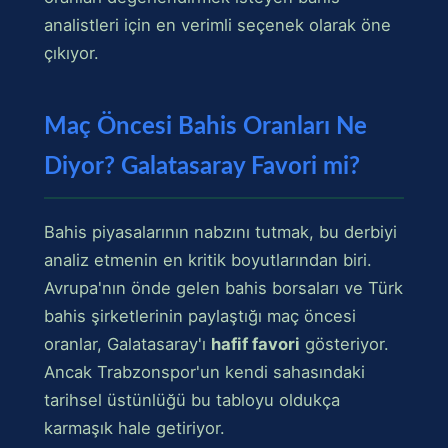
analistleri için en verimli seçenek olarak öne
çıkıyor.
Maç Öncesi Bahis Oranları Ne
Diyor? Galatasaray Favori mi?
Bahis piyasalarının nabzını tutmak, bu derbiyi
analiz etmenin en kritik boyutlarından biri.
Avrupa'nın önde gelen bahis borsaları ve Türk
bahis şirketlerinin paylaştığı maç öncesi
oranlar, Galatasaray'ı
hafif favori
gösteriyor.
Ancak Trabzonspor'un kendi sahasındaki
tarihsel üstünlüğü bu tabloyu oldukça
karmaşık hale getiriyor.