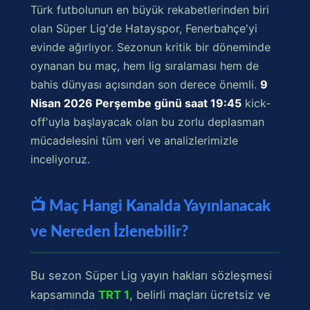
Türk futbolunun en büyük rekabetlerinden biri
olan Süper Lig'de Hatayspor, Fenerbahçe'yi
evinde ağırlıyor. Sezonun kritik bir döneminde
oynanan bu maç, hem lig sıralaması hem de
bahis dünyası açısından son derece önemli.
9
Nisan 2026 Perşembe günü saat 19:45
kick-
off'uyla başlayacak olan bu zorlu deplasman
mücadelesini tüm veri ve analizlerimizle
inceliyoruz.
📺 Maç Hangi Kanalda Yayınlanacak
ve Nereden İzlenebilir?
Bu sezon Süper Lig yayın hakları sözleşmesi
kapsamında
TRT 1
, belirli maçları ücretsiz ve