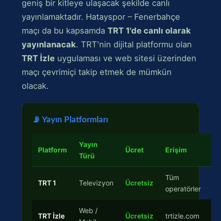
geniş bir kitleye ulaşacak şekilde canlı
yayınlamaktadır. Hatayspor – Fenerbahçe
maçı da bu kapsamda
TRT 1'de canlı olarak
yayınlanacak
. TRT'nin dijital platformu olan
TRT İzle
uygulaması ve web sitesi üzerinden
maçı çevrimiçi takip etmek de mümkün
olacak.
📡 Yayın Platformları
Yayın
Platform
Ücret
Erişim
Türü
Tüm
TRT 1
Televizyon
Ücretsiz
operatörler
Web /
TRT İzle
Ücretsiz
trtizle.com