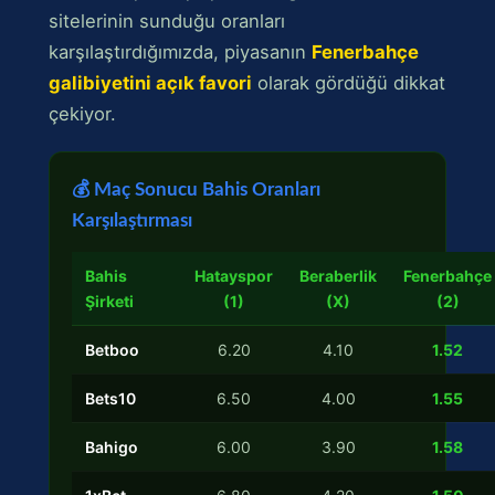
sitelerinin sunduğu oranları
karşılaştırdığımızda, piyasanın
Fenerbahçe
galibiyetini açık favori
olarak gördüğü dikkat
çekiyor.
💰 Maç Sonucu Bahis Oranları
Karşılaştırması
Bahis
Hatayspor
Beraberlik
Fenerbahçe
Şirketi
(1)
(X)
(2)
Betboo
6.20
4.10
1.52
Bets10
6.50
4.00
1.55
Bahigo
6.00
3.90
1.58