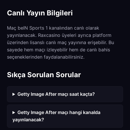
Canlı Yayın Bilgileri
Maç beIN Sports 1 kanalından canlı olarak
yayınlanacak. Raxcasino üyeleri ayrıca platform
üzerinden lisanslı canlı maç yayınına erişebilir. Bu
sayede hem maçı izleyebilir hem de canlı bahis
seçeneklerinden faydalanabilirsiniz.
Sıkça Sorulan Sorular
Getty Image After maçı saat kaçta?
Getty Image After maçı hangi kanalda
yayınlanacak?