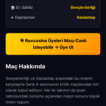
🏠 Ev Sahibi
Gençlerbirliği
✈️ Deplasman
Gaziantep
🎯 Raxcasino Üyeleri Maçı Canlı
İzleyebilir → Üye Ol
Maç Hakkında
Gençlerbirliği ve Gaziantep arasındaki bu önemli
karşılaşma Serie A sezonunun kritik maçlarından biri
olarak kabul ediliyor. Her iki takımın da puan
tablosundaki konumu açısından maçın sonucu büyük
önem taşıyor.