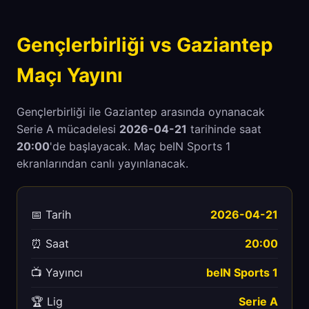
Gençlerbirliği vs Gaziantep
Maçı Yayını
Gençlerbirliği ile Gaziantep arasında oynanacak
Serie A mücadelesi
2026-04-21
tarihinde saat
20:00
'de başlayacak. Maç beIN Sports 1
ekranlarından canlı yayınlanacak.
📅 Tarih
2026-04-21
⏰ Saat
20:00
📺 Yayıncı
beIN Sports 1
🏆 Lig
Serie A