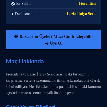
Fiorentina
🏠 Ev Sahibi
Lazio İtalya Serie
✈️ Deplasman
🎯 Raxcasino Üyeleri Maçı Canlı İzleyebilir
→ Üye Ol
Maç Hakkında
Fiorentina ve Lazio İtalya Serie arasındaki bu önemli
karşılaşma Serie A sezonunun kritik maçlarından biri olarak
kabul ediliyor. Her iki takımın da puan tablosundaki konumu
açısından maçın sonucu büyük önem taşıyor.