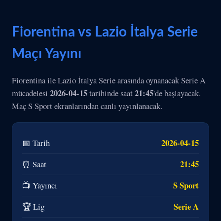
Fiorentina vs Lazio İtalya Serie
Maçı Yayını
Fiorentina ile Lazio İtalya Serie arasında oynanacak Serie A
2026-04-15
21:45
mücadelesi
tarihinde saat
'de başlayacak.
Maç S Sport ekranlarından canlı yayınlanacak.
2026-04-15
📅 Tarih
21:45
⏰ Saat
S Sport
📺 Yayıncı
Serie A
🏆 Lig