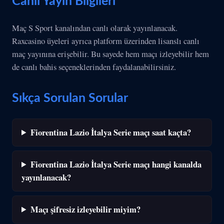
Canlı Yayın Bilgileri
Maç S Sport kanalından canlı olarak yayınlanacak.
Raxcasino üyeleri ayrıca platform üzerinden lisanslı canlı
maç yayınına erişebilir. Bu sayede hem maçı izleyebilir hem
de canlı bahis seçeneklerinden faydalanabilirsiniz.
Sıkça Sorulan Sorular
Fiorentina Lazio İtalya Serie maçı saat kaçta?
Fiorentina Lazio İtalya Serie maçı hangi kanalda
yayınlanacak?
Maçı şifresiz izleyebilir miyim?