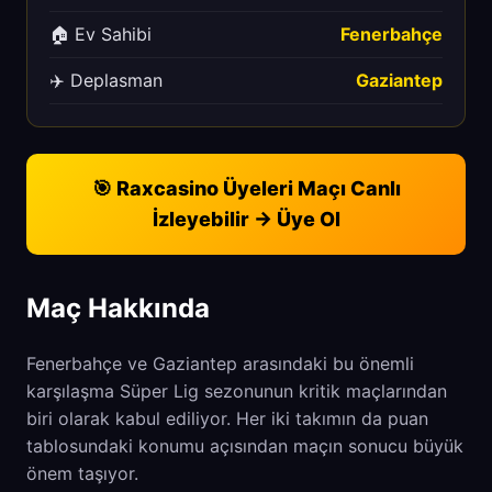
🏠 Ev Sahibi
Fenerbahçe
✈️ Deplasman
Gaziantep
🎯 Raxcasino Üyeleri Maçı Canlı
İzleyebilir → Üye Ol
Maç Hakkında
Fenerbahçe ve Gaziantep arasındaki bu önemli
karşılaşma Süper Lig sezonunun kritik maçlarından
biri olarak kabul ediliyor. Her iki takımın da puan
tablosundaki konumu açısından maçın sonucu büyük
önem taşıyor.