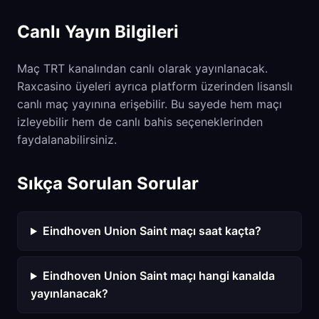
Canlı Yayın Bilgileri
Maç TRT kanalından canlı olarak yayınlanacak.
Raxcasino üyeleri ayrıca platform üzerinden lisanslı
canlı maç yayınına erişebilir. Bu sayede hem maçı
izleyebilir hem de canlı bahis seçeneklerinden
faydalanabilirsiniz.
Sıkça Sorulan Sorular
Eindhoven Union Saint maçı saat kaçta?
Eindhoven Union Saint maçı hangi kanalda
yayınlanacak?