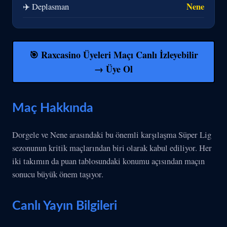
Nene
✈️ Deplasman
🎯 Raxcasino Üyeleri Maçı Canlı İzleyebilir
→ Üye Ol
Maç Hakkında
Dorgele ve Nene arasındaki bu önemli karşılaşma Süper Lig
sezonunun kritik maçlarından biri olarak kabul ediliyor. Her
iki takımın da puan tablosundaki konumu açısından maçın
sonucu büyük önem taşıyor.
Canlı Yayın Bilgileri