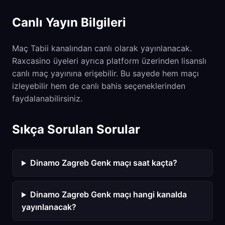
Canlı Yayın Bilgileri
Maç Tabii kanalından canlı olarak yayınlanacak.
Raxcasino üyeleri ayrıca platform üzerinden lisanslı
canlı maç yayınına erişebilir. Bu sayede hem maçı
izleyebilir hem de canlı bahis seçeneklerinden
faydalanabilirsiniz.
Sıkça Sorulan Sorular
Dinamo Zagreb Genk maçı saat kaçta?
Dinamo Zagreb Genk maçı hangi kanalda
yayınlanacak?