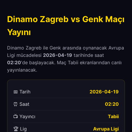
Dinamo Zagreb vs Genk Maçı
Yayını
Dinamo Zagreb ile Genk arasında oynanacak Avrupa
Ligi mücadelesi
2026-04-19
tarihinde saat
02:20
'de başlayacak. Maç Tabii ekranlarından canlı
yayınlanacak.
📅 Tarih
2026-04-19
⏰ Saat
02:20
📺 Yayıncı
Tabii
🏆 Lig
Avrupa Ligi