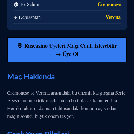
Cremonese
🏠 Ev Sahibi
Verona
✈️ Deplasman
🎯 Raxcasino Üyeleri Maçı Canlı İzleyebilir
→ Üye Ol
Maç Hakkında
Cremonese ve Verona arasındaki bu önemli karşılaşma Serie
A sezonunun kritik maçlarından biri olarak kabul ediliyor.
Her iki takımın da puan tablosundaki konumu açısından
maçın sonucu büyük önem taşıyor.