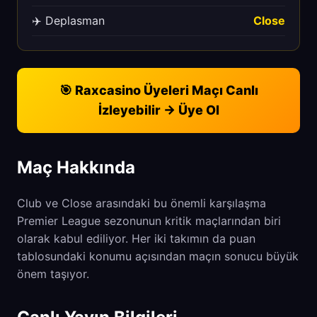
✈️ Deplasman
Close
🎯 Raxcasino Üyeleri Maçı Canlı
İzleyebilir → Üye Ol
Maç Hakkında
Club ve Close arasındaki bu önemli karşılaşma
Premier League sezonunun kritik maçlarından biri
olarak kabul ediliyor. Her iki takımın da puan
tablosundaki konumu açısından maçın sonucu büyük
önem taşıyor.