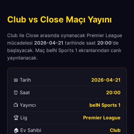
Club vs Close Maçı Yayını
Club ile Close arasında oynanacak Premier League
mücadelesi
2026-04-21
tarihinde saat
20:00
'de
başlayacak. Maç beIN Sports 1 ekranlarından canlı
yayınlanacak.
📅 Tarih
2026-04-21
⏰ Saat
20:00
📺 Yayıncı
beIN Sports 1
🏆 Lig
Premier League
🏠 Ev Sahibi
Club