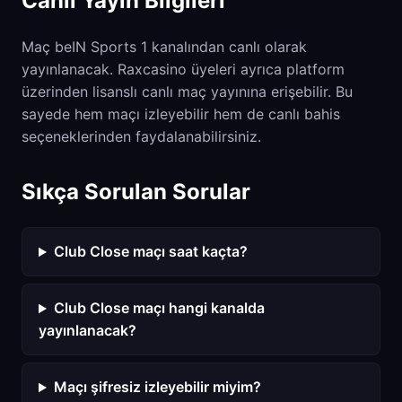
Canlı Yayın Bilgileri
Maç beIN Sports 1 kanalından canlı olarak
yayınlanacak. Raxcasino üyeleri ayrıca platform
üzerinden lisanslı canlı maç yayınına erişebilir. Bu
sayede hem maçı izleyebilir hem de canlı bahis
seçeneklerinden faydalanabilirsiniz.
Sıkça Sorulan Sorular
Club Close maçı saat kaçta?
Club Close maçı hangi kanalda
yayınlanacak?
Maçı şifresiz izleyebilir miyim?