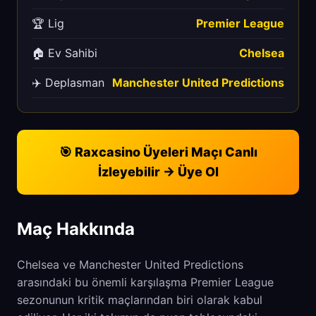
🏆 Lig
Premier League
🏠 Ev Sahibi
Chelsea
✈️ Deplasman
Manchester United Predictions
🎯 Raxcasino Üyeleri Maçı Canlı
İzleyebilir → Üye Ol
Maç Hakkında
Chelsea ve Manchester United Predictions
arasındaki bu önemli karşılaşma Premier League
sezonunun kritik maçlarından biri olarak kabul