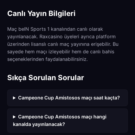
Canlı Yayın Bilgileri
Maç beIN Sports 1 kanalından canlı olarak
yayınlanacak. Raxcasino üyeleri ayrıca platform
üzerinden lisanslı canlı maç yayınına erişebilir. Bu
sayede hem maçı izleyebilir hem de canlı bahis
seçeneklerinden faydalanabilirsiniz.
Sıkça Sorulan Sorular
Campeone Cup Amistosos maçı saat kaçta?
Campeone Cup Amistosos maçı hangi
kanalda yayınlanacak?