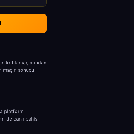
l
n kritik maçlarından
an maçın sonucu
ca platform
em de canlı bahis