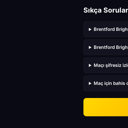
Sıkça Sorula
Brentford Brigh
Brentford Brig
Maçı şifresiz iz
Maç için bahis 