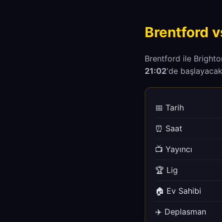
Brentford v
Brentford ile Brigh
21:02
'de başlayacak
📅 Tarih
⏰ Saat
📺 Yayıncı
🏆 Lig
🏠 Ev Sahibi
✈️ Deplasman