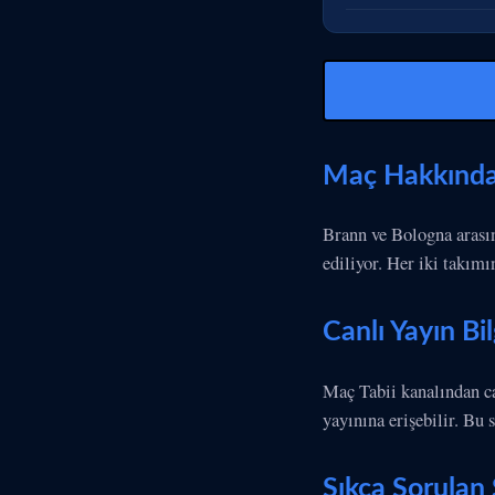
Maç Hakkınd
Brann ve Bologna arası
ediliyor. Her iki takım
Canlı Yayın Bil
Maç Tabii kanalından ca
yayınına erişebilir. Bu 
Sıkça Sorulan 