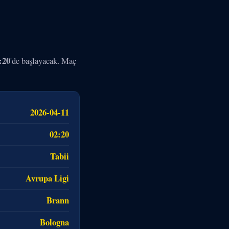
:20
'de başlayacak. Maç
2026-04-11
02:20
Tabii
Avrupa Ligi
Brann
Bologna