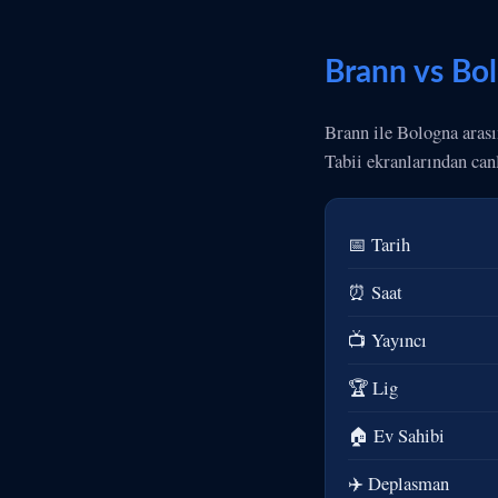
Brann vs Bol
Brann ile Bologna aras
Tabii ekranlarından can
📅 Tarih
⏰ Saat
📺 Yayıncı
🏆 Lig
🏠 Ev Sahibi
✈️ Deplasman