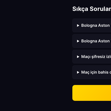
Sıkça Sorula
Bologna Aston V
Bologna Aston V
Maçı şifresiz iz
Maç için bahis 