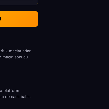
l
ritik maçlarından
an maçın sonucu
ca platform
em de canlı bahis