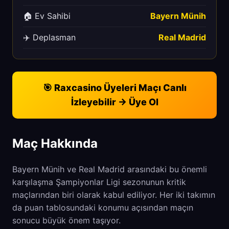
🏠 Ev Sahibi
Bayern Münih
✈️ Deplasman
Real Madrid
🎯 Raxcasino Üyeleri Maçı Canlı
İzleyebilir → Üye Ol
Maç Hakkında
Bayern Münih ve Real Madrid arasındaki bu önemli
karşılaşma Şampiyonlar Ligi sezonunun kritik
maçlarından biri olarak kabul ediliyor. Her iki takımın
da puan tablosundaki konumu açısından maçın
sonucu büyük önem taşıyor.