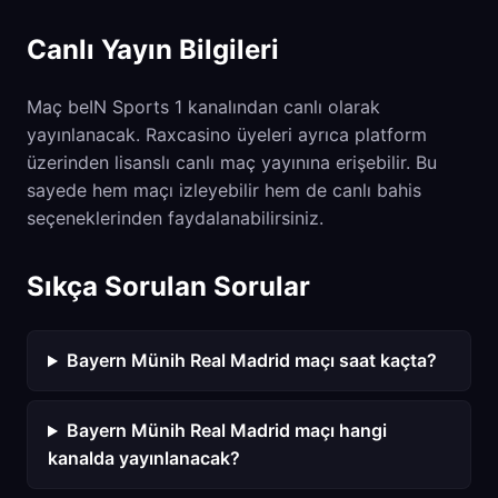
Canlı Yayın Bilgileri
Maç beIN Sports 1 kanalından canlı olarak
yayınlanacak. Raxcasino üyeleri ayrıca platform
üzerinden lisanslı canlı maç yayınına erişebilir. Bu
sayede hem maçı izleyebilir hem de canlı bahis
seçeneklerinden faydalanabilirsiniz.
Sıkça Sorulan Sorular
Bayern Münih Real Madrid maçı saat kaçta?
Bayern Münih Real Madrid maçı hangi
kanalda yayınlanacak?