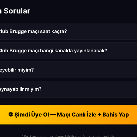
n Sorular
lub Brugge maçı saat kaçta?
lub Brugge maçı hangi kanalda yayınlanacak?
leyebilir miyim?
oynayabilir miyim?
⚽ Şimdi Üye Ol — Maçı Canlı İzle + Bahis Yap
18+ Sorumlu oyun. Yayın bilgileri değişiklik gösterebilir.