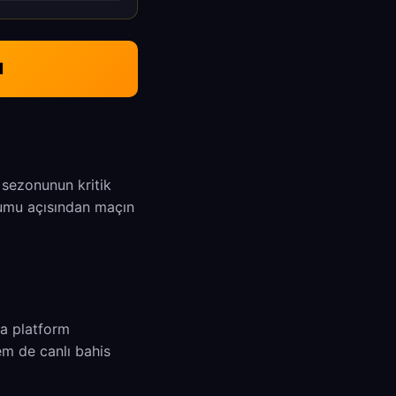
l
 sezonunun kritik
numu açısından maçın
ca platform
em de canlı bahis