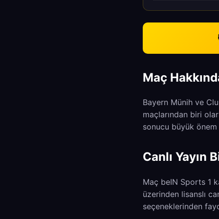
Maç Hakkınd
Bayern Münih ve Clu
maçlarından biri ola
sonucu büyük önem t
Canlı Yayın Bi
Maç beIN Sports 1 ka
üzerinden lisanslı ca
seçeneklerinden fayda