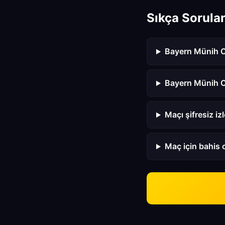
Sıkça Sorula
Bayern Münih C
Bayern Münih C
Maçı şifresiz iz
Maç için bahis 