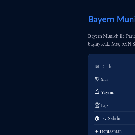
Bayern Munic
Bayern Munich ile Pari
başlayacak. Maç beIN Sp
📅 Tarih
⏰ Saat
📺 Yayıncı
🏆 Lig
🏠 Ev Sahibi
✈️ Deplasman