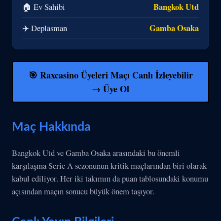
Bangkok Utd
🏠 Ev Sahibi
Gamba Osaka
✈️ Deplasman
🎯 Raxcasino Üyeleri Maçı Canlı İzleyebilir
→ Üye Ol
Maç Hakkında
Bangkok Utd ve Gamba Osaka arasındaki bu önemli
karşılaşma Serie A sezonunun kritik maçlarından biri olarak
kabul ediliyor. Her iki takımın da puan tablosundaki konumu
açısından maçın sonucu büyük önem taşıyor.