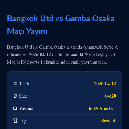
Bangkok Utd vs Gamba Osaka
Maçı Yayını
Bangkok Utd ile Gamba Osaka arasında oynanacak Serie A
2026-04-12
04:20
mücadelesi
tarihinde saat
'de başlayacak.
Maç beIN Sports 1 ekranlarından canlı yayınlanacak.
2026-04-12
📅 Tarih
04:20
⏰ Saat
beIN Sports 1
📺 Yayıncı
Serie A
🏆 Lig