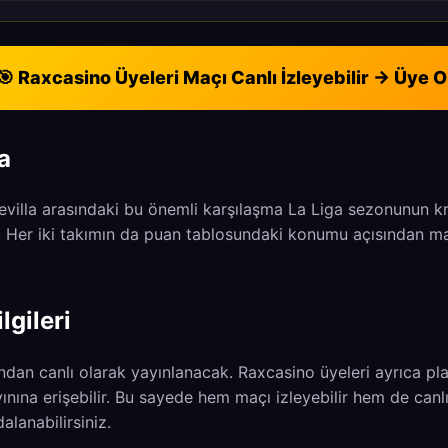
🎯 Raxcasino Üyeleri Maçı Canlı İzleyebilir → Üye O
a
evilla arasındaki bu önemli karşılaşma La Liga sezonunun kri
r. Her iki takımın da puan tablosundaki konumu açısından 
lgileri
dan canlı olarak yayınlanacak. Raxcasino üyeleri ayrıca pl
yınına erişebilir. Bu sayede hem maçı izleyebilir hem de canl
lanabilirsiniz.