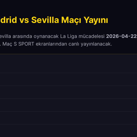
drid vs Sevilla Maçı Yayını
Sevilla arasında oynanacak La Liga mücadelesi
2026-04-22
. Maç S SPORT ekranlarından canlı yayınlanacak.