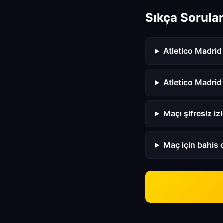
Sıkça Sorula
Atletico Madrid
Atletico Madrid
Maçı şifresiz iz
Maç için bahis 