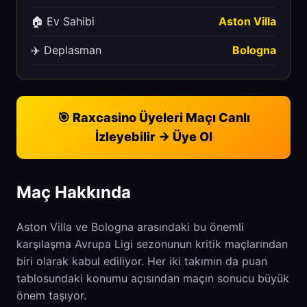
🏠 Ev Sahibi
Aston Villa
✈️ Deplasman
Bologna
🎯 Raxcasino Üyeleri Maçı Canlı
İzleyebilir → Üye Ol
Maç Hakkında
Aston Villa ve Bologna arasındaki bu önemli
karşılaşma Avrupa Ligi sezonunun kritik maçlarından
biri olarak kabul ediliyor. Her iki takımın da puan
tablosundaki konumu açısından maçın sonucu büyük
önem taşıyor.