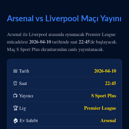
Arsenal vs Liverpool Maçı Yayını
Arsenal ile Liverpool arasında oynanacak Premier League
2026-04-10
22:45
mücadelesi
tarihinde saat
'de başlayacak.
Maç S Sport Plus ekranlarından canlı yayınlanacak.
2026-04-10
📅 Tarih
22:45
⏰ Saat
S Sport Plus
📺 Yayıncı
Premier League
🏆 Lig
Arsenal
🏠 Ev Sahibi