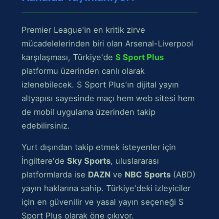
Premier League'in en kritik zirve
mücadelelerinden biri olan Arsenal-Liverpool
karşılaşması, Türkiye'de
S Sport Plus
platformu üzerinden canlı olarak
izlenebilecek. S Sport Plus'ın dijital yayın
altyapısı sayesinde maçı hem web sitesi hem
de mobil uygulama üzerinden takip
edebilirsiniz.
Yurt dışından takip etmek isteyenler için
İngiltere'de
Sky Sports
, uluslararası
platformlarda ise
DAZN
ve
NBC Sports
(ABD)
yayın haklarına sahip. Türkiye'deki izleyiciler
için en güvenilir ve yasal yayın seçeneği S
Sport Plus olarak öne çıkıyor.