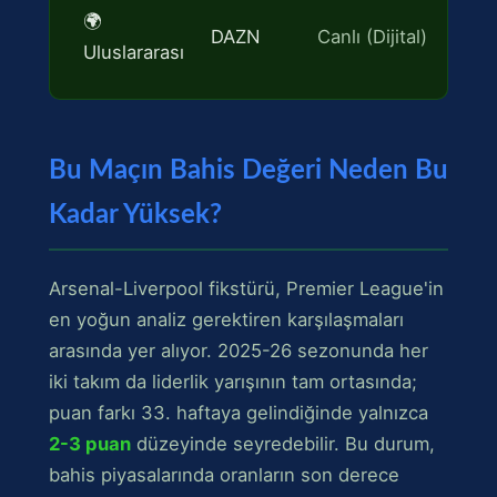
🌍
DAZN
Canlı (Dijital)
Uluslararası
Bu Maçın Bahis Değeri Neden Bu
Kadar Yüksek?
Arsenal-Liverpool fikstürü, Premier League'in
en yoğun analiz gerektiren karşılaşmaları
arasında yer alıyor. 2025-26 sezonunda her
iki takım da liderlik yarışının tam ortasında;
puan farkı 33. haftaya gelindiğinde yalnızca
2-3 puan
düzeyinde seyredebilir. Bu durum,
bahis piyasalarında oranların son derece