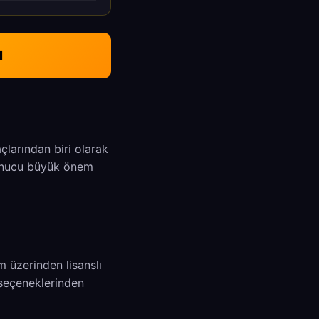
l
çlarından biri olarak
sonucu büyük önem
m üzerinden lisanslı
 seçeneklerinden