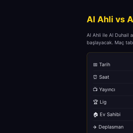
Al Ahli vs 
Al Ahli ile Al Duhai
başlayacak. Maç tabi
📅 Tarih
⏰ Saat
📺 Yayıncı
🏆 Lig
🏠 Ev Sahibi
✈️ Deplasman